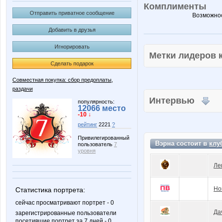
Комплименты
Отправить приватное сообщение
Возможнос
Добавить в друзья
Игнорировать
Метки лидеров
Сделать подарок
Совместная покупка: сбор предоплаты,
раздачи
Интервью
популярность:
12066 место
-10 ↓
рейтинг
2221
?
Привилегированный
Вэрна состоит в
клу
пользователь
7
уровня
Ле
Но
Статистика портрета:
сейчас просматривают портрет - 0
Да
зарегистрированные пользователи
посетившие портрет за 7 дней - 0