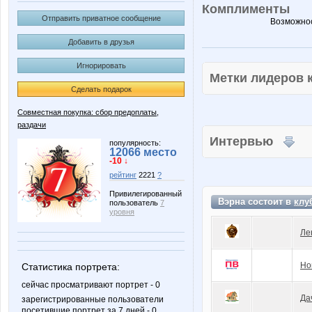
Комплименты
Отправить приватное сообщение
Возможнос
Добавить в друзья
Игнорировать
Метки лидеров
Сделать подарок
Совместная покупка: сбор предоплаты,
раздачи
Интервью
популярность:
12066 место
-10 ↓
рейтинг
2221
?
Привилегированный
Вэрна состоит в
клу
пользователь
7
уровня
Ле
Но
Статистика портрета:
сейчас просматривают портрет - 0
Да
зарегистрированные пользователи
посетившие портрет за 7 дней - 0